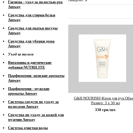
Гигиена - уход за полостью рта
Amway
Средства для стирки белья
Amway
Средства для мытья посуды
Amway
Средства для уборки дома
Amway
Уход за телом
Витамины и диетические
добавки NUTRILITE
Парфюмерия -женские ароматы
Amway
Парфюмерия - мужские
ароматы Amway
G&H NOURISH+Крем для рук Объе
Системы средств по уходу за
Размер: 3 x 30 мл
волосами Amway
330
грн./шт.
Средства по уходу за кожей для
мужчин Amway
Система очистки воды